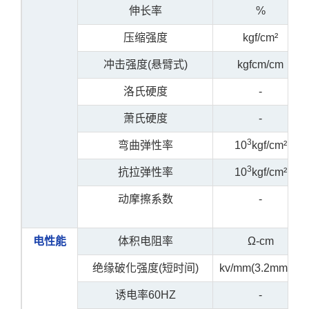
伸长率
%
压缩强度
kgf/cm²
冲击强度(悬臂式)
kgfcm/cm
洛氏硬度
-
萧氏硬度
-
3
弯曲弹性率
10
kgf/cm²
3
抗拉弹性率
10
kgf/cm²
动摩擦系数
-
电性能
体积电阻率
Ω-cm
绝缘破化强度(短时间)
kv/mm(3.2mm厚)
诱电率60HZ
-