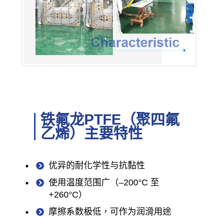
铁氟龙PTFE（聚四氟
乙烯）主要特性
优异的耐化学性与抗黏性
使用温度范围广（–200°C 至
+260°C）
摩擦系数极低，可作为润滑用途