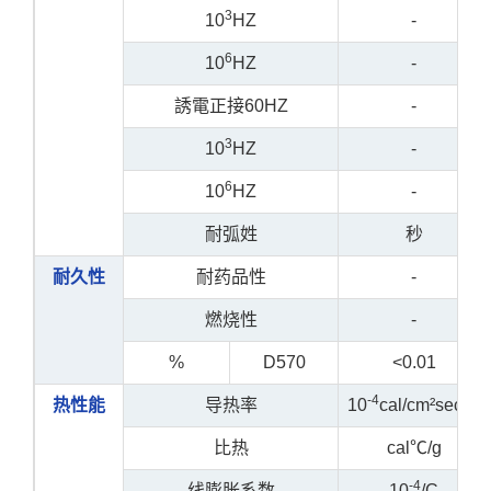
3
10
HZ
-
6
10
HZ
-
誘電正接60HZ
-
3
10
HZ
-
6
10
HZ
-
耐弧姓
秒
耐久性
耐药品性
-
燃烧性
-
%
D570
<0.01
-4
热性能
导热率
10
cal/cm²sec℃
比热
cal℃/g
-4
线膨胀系数
10
/C