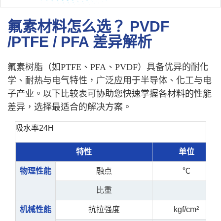
氟素材料怎么选？ PVDF
/PTFE / PFA 差异解析
氟素树脂（如PTFE、PFA、PVDF）具备优异的耐化
学、耐热与电气特性，广泛应用于半导体、化工与电
子产业。以下比较表可协助您快速掌握各材料的性能
差异，选择最适合的解决方案。
吸水率24H
特性
单位
物理性能
融点
℃
比重
机械性能
抗拉强度
kgf/cm²